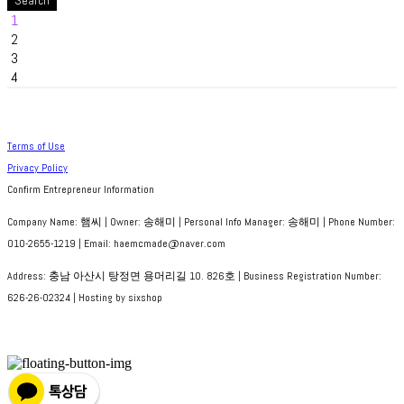
Search
1
2
3
4
Terms of Use
Privacy Policy
Confirm Entrepreneur Information
Company Name: 햄씨 | Owner: 송해미 | Personal Info Manager: 송해미 | Phone Number:
010-2655-1219 | Email: haemcmade@naver.com
Address: 충남 아산시 탕정면 용머리길 10. 826호 | Business Registration Number:
626-26-02324
| Hosting by sixshop