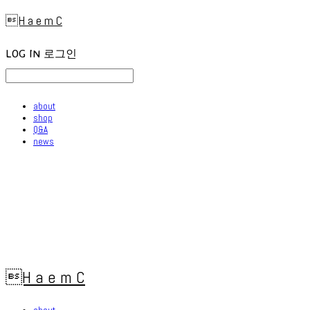
H a e m C
LOG IN
로그인
about
shop
Q&A
news
H a e m C