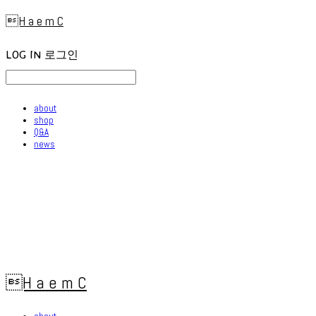
H a e m C
LOG IN
로그인
about
shop
Q&A
news
H a e m C